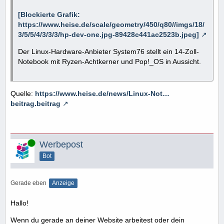
[Blockierte Grafik:
https://www.heise.de/scale/geometry/450/q80//imgs/18/
3/5/5/4/3/3/3/hp-dev-one.jpg-89428c441ac2523b.jpeg]
Der Linux-Hardware-Anbieter System76 stellt ein 14-Zoll-
Notebook mit Ryzen-Achtkerner und Pop!_OS in Aussicht.
Quelle:
https://www.heise.de/news/Linux-Not…
beitrag.beitrag
Online
Werbepost
Bot
Gerade eben
Anzeige
Hallo!
Wenn du gerade an deiner Website arbeitest oder dein