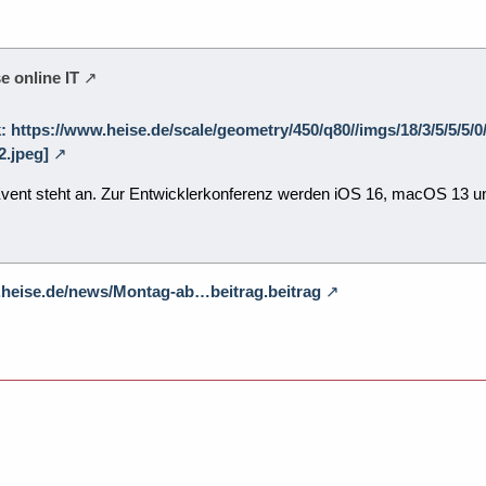
e online IT
k: https://www.heise.de/scale/geometry/450/q80//imgs/18/3/5/5/
.jpeg]
vent steht an. Zur Entwicklerkonferenz werden iOS 16, macOS 13 u
.heise.de/news/Montag-ab…beitrag.beitrag