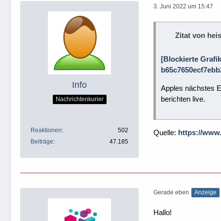
3. Juni 2022 um 15:47
Zitat von heis
[Blockierte Grafi
b65c7650ecf7ebb2
Info
Apples nächstes E
berichten live.
Nachrichtenkurier
Reaktionen
502
Quelle:
https://www
Beiträge
47.185
Gerade eben
Anzeige
Hallo!