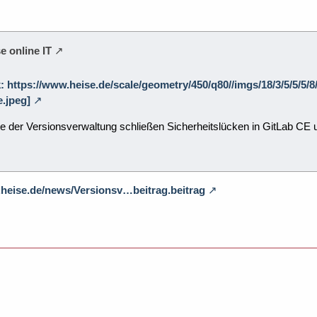
e online IT
k: https://www.heise.de/scale/geometry/450/q80//imgs/18/3/5/5/5/
.jpeg]
te der Versionsverwaltung schließen Sicherheitslücken in GitLab CE 
.heise.de/news/Versionsv…beitrag.beitrag