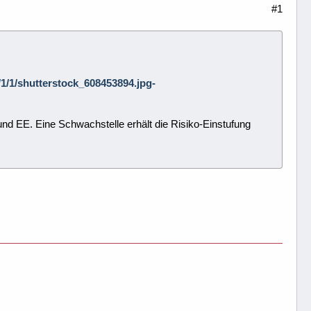
#1
8/1/1/shutterstock_608453894.jpg-
und EE. Eine Schwachstelle erhält die Risiko-Einstufung