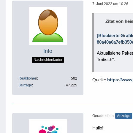
7. Juni 2022 um 10:26
Zitat von heis
[Blockierte Grafi
80a40a0a7efb350e
Info
Aktualisierte Pake
"kritisch".
Nachrichtenkurier
Reaktionen
502
Quelle:
https://www
Beiträge
47.225
Gerade eben
Anzeige
Hallo!