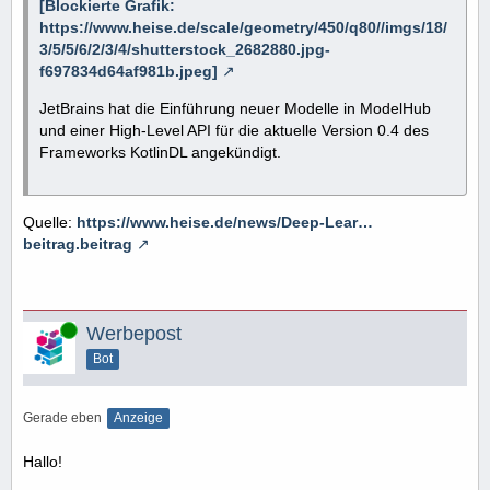
[Blockierte Grafik:
https://www.heise.de/scale/geometry/450/q80//imgs/18/
3/5/5/6/2/3/4/shutterstock_2682880.jpg-
f697834d64af981b.jpeg]
JetBrains hat die Einführung neuer Modelle in ModelHub
und einer High-Level API für die aktuelle Version 0.4 des
Frameworks KotlinDL angekündigt.
Quelle:
https://www.heise.de/news/Deep-Lear…
beitrag.beitrag
Online
Werbepost
Bot
Gerade eben
Anzeige
Hallo!