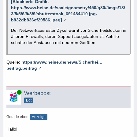
[Blockierte Grafik:
https://www.heise.de/scale/geometry/450/q80//imgs/18/
3/5/5/6/9/3/9/shutterstock_691484410.jpg-
b932db836cf29586.jpeg]
Der Netzwerkausrüster Zyxel warnt vor Sicherheitslücken in
älteren Firewalls, deren Support ausgelaufen ist. Abhilfe
schaffe der Austausch mit neueren Geräten.
Quelle:
https://www.heise.de/news/Sicherhei…
beitrag.beitrag
Online
Werbepost
Bot
Gerade eben
Anzeige
Hallo!