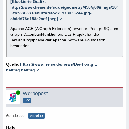
[Blockierte Grafik:
https://www.heise.de/scale/geometry/450/q80//imgs/18/
3/5/5/7/0/7/1/shutterstock_573033244.jpg-
c96dd78a158e2aef.jpeg]
Apache AGE (A Graph Extension) erweitert PostgreSQL um
Graph-Datenbankfunktionen. Das Projekt hat die
Bewährungsphase der Apache Software Foundation
bestanden.
Quelle:
https://www.heise.de/news/Die-Postg…
beitrag.beitrag
Online
Werbepost
Bot
Gerade eben
Anzeige
Hallo!