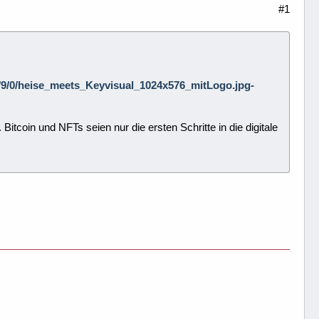
#1
9/9/9/0/heise_meets_Keyvisual_1024x576_mitLogo.jpg-
coin und NFTs seien nur die ersten Schritte in die digitale