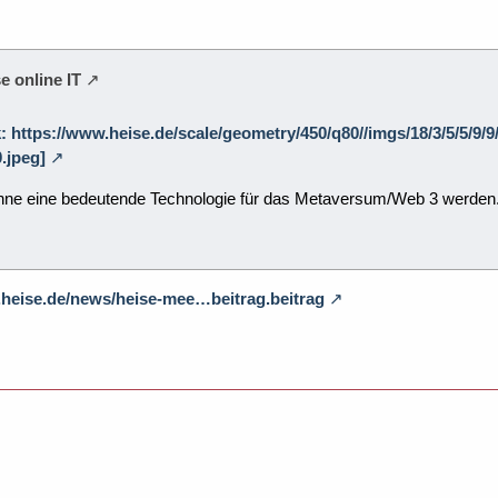
e online IT
k: https://www.heise.de/scale/geometry/450/q80//imgs/18/3/5/5/
.jpeg]
ne eine bedeutende Technologie für das Metaversum/Web 3 werden. Bit
.heise.de/news/heise-mee…beitrag.beitrag