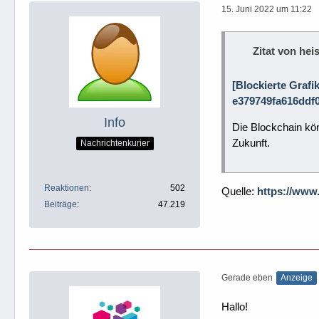
15. Juni 2022 um 11:22
Zitat von heis
[Blockierte Grafi
e379749fa616ddf0
Info
Die Blockchain kön
Zukunft.
Nachrichtenkurier
Reaktionen
502
Quelle:
https://www
Beiträge
47.219
Gerade eben
Anzeige
Hallo!