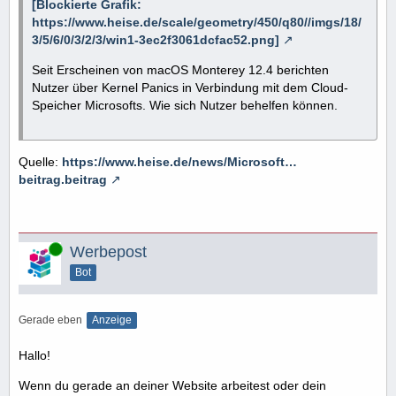
[Blockierte Grafik:
https://www.heise.de/scale/geometry/450/q80//imgs/18/
3/5/6/0/3/2/3/win1-3ec2f3061dcfac52.png]
Seit Erscheinen von macOS Monterey 12.4 berichten
Nutzer über Kernel Panics in Verbindung mit dem Cloud-
Speicher Microsofts. Wie sich Nutzer behelfen können.
Quelle:
https://www.heise.de/news/Microsoft…
beitrag.beitrag
Online
Werbepost
Bot
Gerade eben
Anzeige
Hallo!
Wenn du gerade an deiner Website arbeitest oder dein