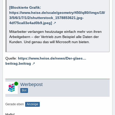
[Blockierte Grafik:
https://www.heise.de/scale/geometry/450/q80//imgs/18/
3/5/6/1/7/1/2/shutterstock_1578853621.jpg-
4df75ca03e4ad0b9.jpeg]
Mitarbeiter verlangen heutzutage einfach mehr von ihren
Arbeitgebern – der Vertrieb zum Beispiel alle Daten der
Kunden. Und genau das will Microsoft nun bieten.
Quelle:
https://www.heise.de/news/Der-glaes…
beitrag.beitrag
Online
Werbepost
Bot
Gerade eben
Anzeige
Hallo!