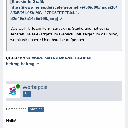
[Blockierte Grafik:
https://www.heise.de/scale/geometry/450/q80//imgs/18/
3/5/5/2/1/9/3/IMG_27EC5EEEEB04-1-
d2c49e8a14c5a998.jpeg]
Das Uplink-Team kehrt zurück ins Studio und hat seine
liebsten Reise-Gadgets im Gepäck. Wir zeigen im c’t uplink,
womit wir unsere Urlaubsreise aufpeppen.
Quelle:
https://www.heise.de/news/Die-Urlau…
beitrag.beitrag
Online
Werbepost
Bot
Gerade eben
Anzeige
Hallo!