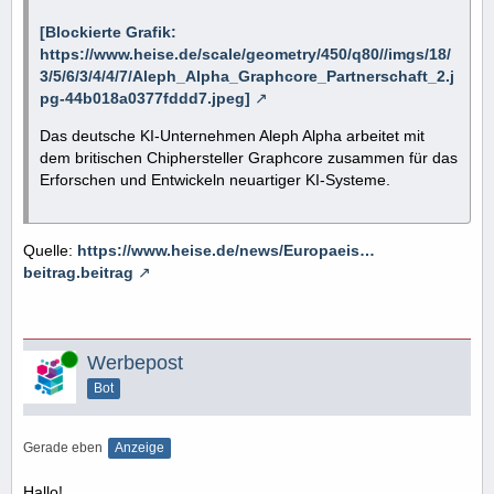
[Blockierte Grafik:
https://www.heise.de/scale/geometry/450/q80//imgs/18/
3/5/6/3/4/4/7/Aleph_Alpha_Graphcore_Partnerschaft_2.j
pg-44b018a0377fddd7.jpeg]
Das deutsche KI-Unternehmen Aleph Alpha arbeitet mit
dem britischen Chiphersteller Graphcore zusammen für das
Erforschen und Entwickeln neuartiger KI-Systeme.
Quelle:
https://www.heise.de/news/Europaeis…
beitrag.beitrag
Online
Werbepost
Bot
Gerade eben
Anzeige
Hallo!