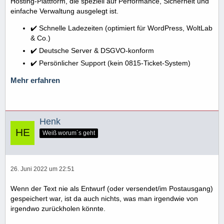
Hosting-Plattform, die speziell auf Performance, Sicherheit und
einfache Verwaltung ausgelegt ist.
✔️ Schnelle Ladezeiten (optimiert für WordPress, WoltLab
& Co.)
✔️ Deutsche Server & DSGVO-konform
✔️ Persönlicher Support (kein 0815-Ticket-System)
Mehr erfahren
Henk
Weiß worum´s geht
26. Juni 2022 um 22:51
Wenn der Text nie als Entwurf (oder versendet/im Postausgang)
gespeichert war, ist da auch nichts, was man irgendwie von
irgendwo zurückholen könnte.