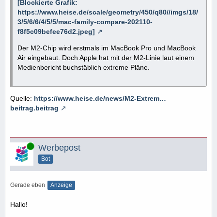
[Blockierte Grafik:
https://www.heise.de/scale/geometry/450/q80//imgs/18/
3/5/6/6/4/5/5/mac-family-compare-202110-
f8f5c09befee76d2.jpeg]
Der M2-Chip wird erstmals im MacBook Pro und MacBook
Air eingebaut. Doch Apple hat mit der M2-Linie laut einem
Medienbericht buchstäblich extreme Pläne.
Quelle:
https://www.heise.de/news/M2-Extrem…
beitrag.beitrag
Online
Werbepost
Bot
Gerade eben
Anzeige
Hallo!