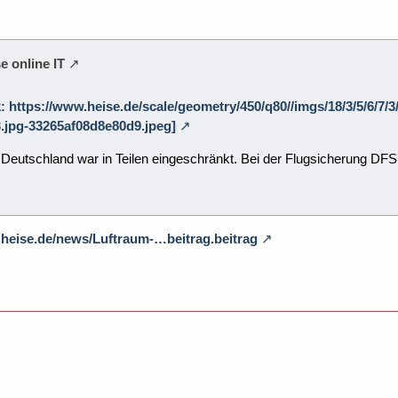
e online IT
k: https://www.heise.de/scale/geometry/450/q80//imgs/18/3/5/6/7
.jpg-33265af08d8e80d9.jpeg]
Deutschland war in Teilen eingeschränkt. Bei der Flugsicherung DFS
.heise.de/news/Luftraum-…beitrag.beitrag