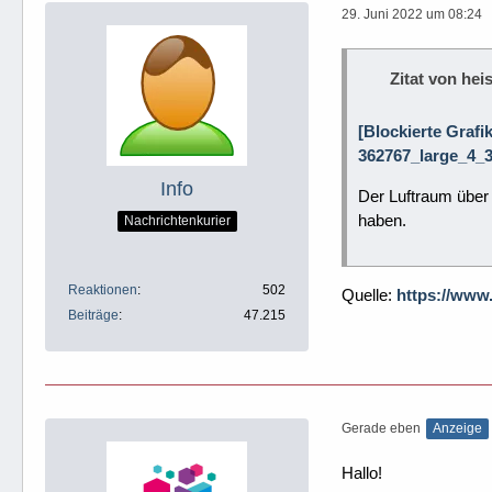
29. Juni 2022 um 08:24
Zitat von heis
[Blockierte Grafi
362767_large_4_3
Info
Der Luftraum über 
haben.
Nachrichtenkurier
Reaktionen
502
Quelle:
https://www
Beiträge
47.215
Gerade eben
Anzeige
Hallo!