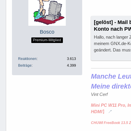
[gelöst] - Mail
Konto nach P
Bosco
Hallo, nach langer
Premium-Mitglied
meinem GNX.de-Kon
geändert. Das muss
Reaktionen
3.613
Beiträge
4.399
Manche Leute
Meine direkt
Vint Cerf
Mini PC W11 Pro, I
HDMI
】
CHUWI FreeBook 13.5 Z