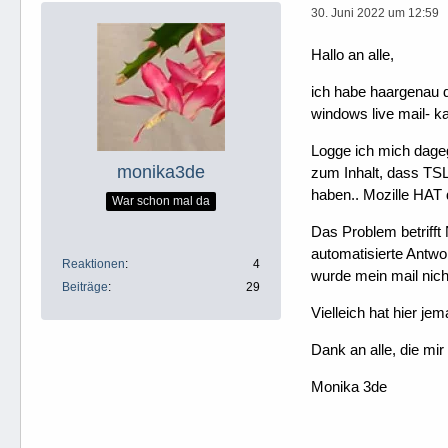
30. Juni 2022 um 12:59
Hallo an alle,
ich habe haargenau d
windows live mail- 
Logge ich mich dageg
monika3de
zum Inhalt, dass TSL
haben.. Mozille HAT 
War schon mal da
Das Problem betrifft
automatisierte Antwor
Reaktionen
4
wurde mein mail nicht
Beiträge
29
Vielleich hat hier jem
Dank an alle, die mir 
Monika 3de