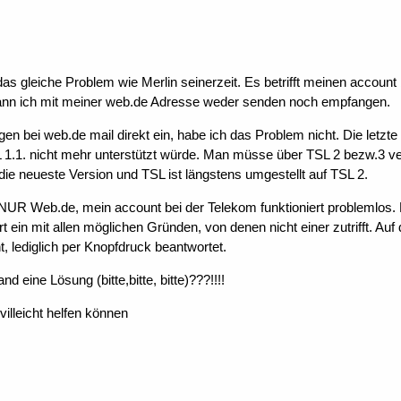
as gleiche Problem wie Merlin seinerzeit. Es betrifft meinen accoun
kann ich mit meiner web.de Adresse weder senden noch empfangen.
en bei web.de mail direkt ein, habe ich das Problem nicht. Die letz
 1.1. nicht mehr unterstützt würde. Man müsse über TSL 2 bezw.3 ve
die neueste Version und TSL ist längstens umgestellt auf TSL 2.
 NUR Web.de, mein account bei der Telekom funktioniert problemlos. 
t ein mit allen möglichen Gründen, von denen nicht einer zutrifft. Au
, lediglich per Knopfdruck beantwortet.
and eine Lösung (bitte,bitte, bitte)???!!!!
villeicht helfen können