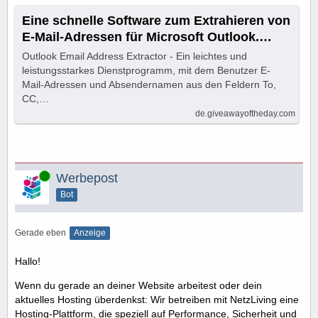
Eine schnelle Software zum Extrahieren von
E-Mail-Adressen für Microsoft Outlook.
KOSTENLOSES Angebot auf GOTD!
Outlook Email Address Extractor - Ein leichtes und
leistungsstarkes Dienstprogramm, mit dem Benutzer E-
Mail-Adressen und Absendernamen aus den Feldern To,
CC,…
de.giveawayoftheday.com
Online
Werbepost
Bot
Gerade eben
Anzeige
Hallo!
Wenn du gerade an deiner Website arbeitest oder dein
aktuelles Hosting überdenkst: Wir betreiben mit NetzLiving eine
Hosting-Plattform, die speziell auf Performance, Sicherheit und