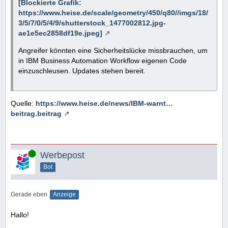
[Blockierte Grafik:
https://www.heise.de/scale/geometry/450/q80//imgs/18/
3/5/7/0/5/4/9/shutterstock_1477002812.jpg-
ae1e5ec2858df19e.jpeg]
Angreifer könnten eine Sicherheitslücke missbrauchen, um
in IBM Business Automation Workflow eigenen Code
einzuschleusen. Updates stehen bereit.
Quelle:
https://www.heise.de/news/IBM-warnt…
beitrag.beitrag
Online
Werbepost
Bot
Gerade eben
Anzeige
Hallo!