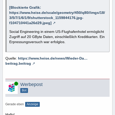
[Blockierte Grafik:
https://www.heise.de/scale/geometry/450/q80//imgs/18/
3/5/7/1/6/1/9/shutterstock_1159844176.jpg-
f104710441a26d29.jpeg]
Social Engineering in einem US-Flughafenhotel ermöglicht
Zugriff auf 20 GByte Daten, einschließlich Kreditkarten. Ein
Erpressungsversuch war erfolglos.
Quelle:
https://www.heise.de/news/Wieder-Da…
beitrag.beitrag
Online
Werbepost
Bot
Gerade eben
Anzeige
Hallo!