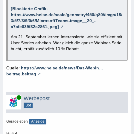
[Blockierte Grafik:
https://www.heise.de/scale/geometry/450/q80//imgs/18/
3/5/7/3/9/0/6/MicrosoftTeams-image__20_-
a7cfe639f32c2861.jpeg]
Am 21. September lernen Interessierte, wie sie effizient mit
User Stories arbeiten. Wer gleich die ganze Webinar-Serie
bucht, erhält zusätzlich 10 % Rabatt.
Quelle:
https://www.heise.de/news/Das-Webin…
beitrag.beitrag
Online
Werbepost
Bot
Gerade eben
Anzeige
Hallo!