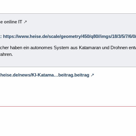
e online IT
k: https://www.heise.de/scale/geometry/450/q80//imgs/18/3/5/7/6
her haben ein autonomes System aus Katamaran und Drohnen entwic
ahren.
.heise.de/news/KI-Katama…beitrag.beitrag