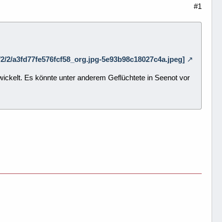
#1
/0/2/2/a3fd77fe576fcf58_org.jpg-5e93b98c18027c4a.jpeg]
kelt. Es könnte unter anderem Geflüchtete in Seenot vor