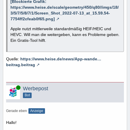
[Blockierte Grafik:
https://www.heise.de/scale/geometry/450/q80//imgs/18/
3/5/7/5/8/7/1/Screen_Shot_2022-07-13_at_15.59.54-
7754ff2cfeab0f65.png]
Apple nutzt mittlerweile standardmäßig HEIF/HEIC und
HEVC. Will man die weitergeben, kann es Probleme geben.
Ein Gratis-Tool hilft.
Quelle:
https://www.heise.de/news/App-wande…
beitrag.beitrag
Online
Werbepost
Bot
Gerade eben
Anzeige
Hallo!