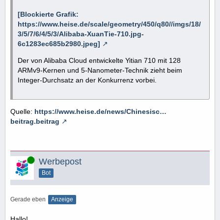
[Blockierte Grafik:
https://www.heise.de/scale/geometry/450/q80//imgs/18/
3/5/7/6/4/5/3/Alibaba-XuanTie-710.jpg-
6c1283ec685b2980.jpeg]
Der von Alibaba Cloud entwickelte Yitian 710 mit 128
ARMv9-Kernen und 5-Nanometer-Technik zieht beim
Integer-Durchsatz an der Konkurrenz vorbei.
Quelle:
https://www.heise.de/news/Chinesisc…
beitrag.beitrag
Online
Werbepost
Bot
Gerade eben
Anzeige
Hallo!