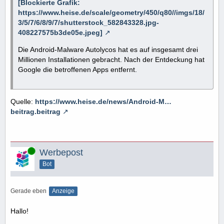
[Blockierte Grafik:
https://www.heise.de/scale/geometry/450/q80//imgs/18/
3/5/7/6/8/9/7/shutterstock_582843328.jpg-
408227575b3de05e.jpeg]
Die Android-Malware Autolycos hat es auf insgesamt drei
Millionen Installationen gebracht. Nach der Entdeckung hat
Google die betroffenen Apps entfernt.
Quelle:
https://www.heise.de/news/Android-M…
beitrag.beitrag
Online
Werbepost
Bot
Gerade eben
Anzeige
Hallo!