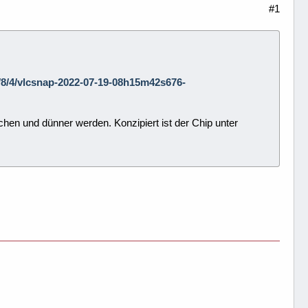
#1
/9/8/4/vlcsnap-2022-07-19-08h15m42s676-
en und dünner werden. Konzipiert ist der Chip unter