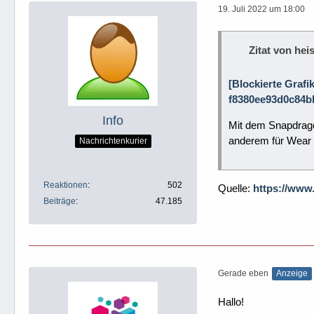
19. Juli 2022 um 18:00
Zitat von heis
[Blockierte Grafi
f8380ee93d0c84b
Info
Mit dem Snapdrago
anderem für Wear 
Nachrichtenkurier
Reaktionen
502
Quelle:
https://www
Beiträge
47.185
Gerade eben
Anzeige
Hallo!