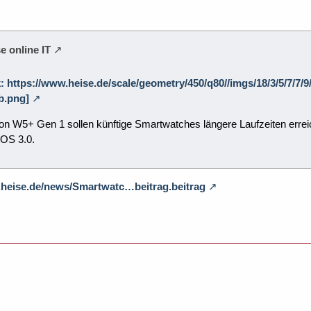
e online IT
k: https://www.heise.de/scale/geometry/450/q80//imgs/18/3/5/7/7
b.png]
n W5+ Gen 1 sollen künftige Smartwatches längere Laufzeiten erreich
OS 3.0.
.heise.de/news/Smartwatc…beitrag.beitrag