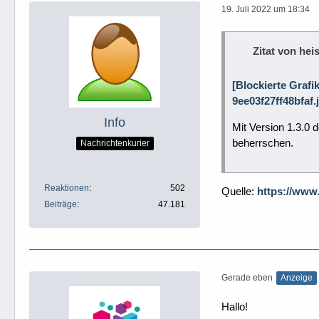
19. Juli 2022 um 18:34
Zitat von heis
[Blockierte Grafi
9ee03f27ff48bfaf.
Info
Mit Version 1.3.0
beherrschen.
Nachrichtenkurier
Reaktionen
502
Quelle:
https://www
Beiträge
47.181
Gerade eben
Anzeige
Hallo!