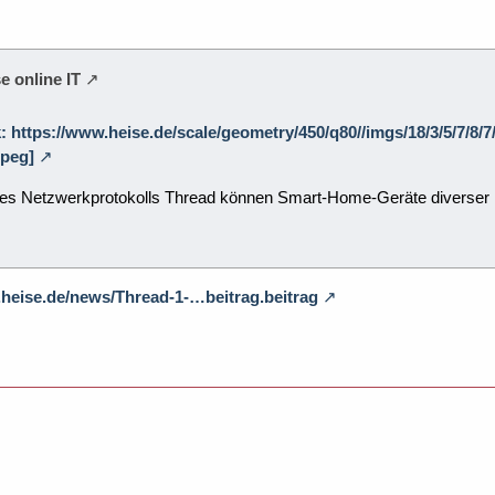
e online IT
k: https://www.heise.de/scale/geometry/450/q80//imgs/18/3/5/7/8/
jpeg]
 des Netzwerkprotokolls Thread können Smart-Home-Geräte diverser 
.heise.de/news/Thread-1-…beitrag.beitrag