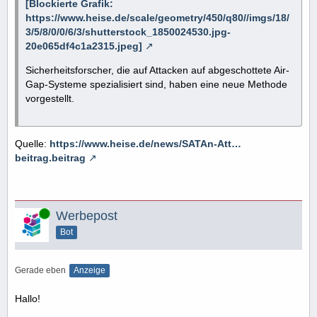
[Blockierte Grafik:
https://www.heise.de/scale/geometry/450/q80//imgs/18/
3/5/8/0/0/6/3/shutterstock_1850024530.jpg-
20e065df4c1a2315.jpeg]
Sicherheitsforscher, die auf Attacken auf abgeschottete Air-
Gap-Systeme spezialisiert sind, haben eine neue Methode
vorgestellt.
Quelle:
https://www.heise.de/news/SATAn-Att…
beitrag.beitrag
Online
Werbepost
Bot
Gerade eben
Anzeige
Hallo!