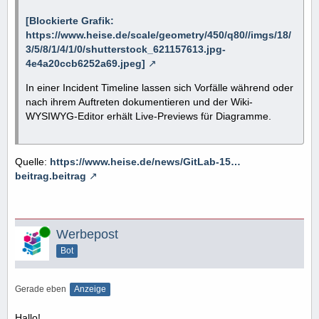
[Blockierte Grafik:
https://www.heise.de/scale/geometry/450/q80//imgs/18/
3/5/8/1/4/1/0/shutterstock_621157613.jpg-
4e4a20ccb6252a69.jpeg]
In einer Incident Timeline lassen sich Vorfälle während oder
nach ihrem Auftreten dokumentieren und der Wiki-
WYSIWYG-Editor erhält Live-Previews für Diagramme.
Quelle:
https://www.heise.de/news/GitLab-15…
beitrag.beitrag
Online
Werbepost
Bot
Gerade eben
Anzeige
Hallo!