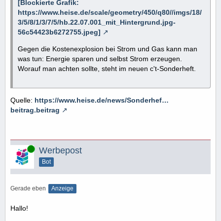
[Blockierte Grafik:
https://www.heise.de/scale/geometry/450/q80//imgs/18/
3/5/8/1/3/7/5/hb.22.07.001_mit_Hintergrund.jpg-
56c54423b6272755.jpeg]
Gegen die Kostenexplosion bei Strom und Gas kann man
was tun: Energie sparen und selbst Strom erzeugen.
Worauf man achten sollte, steht im neuen c't-Sonderheft.
Quelle:
https://www.heise.de/news/Sonderhef…
beitrag.beitrag
Online
Werbepost
Bot
Gerade eben
Anzeige
Hallo!