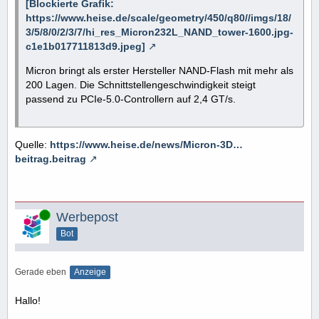
[Blockierte Grafik:
https://www.heise.de/scale/geometry/450/q80//imgs/18/
3/5/8/0/2/3/7/hi_res_Micron232L_NAND_tower-1600.jpg-
c1e1b017711813d9.jpeg]
Micron bringt als erster Hersteller NAND-Flash mit mehr als
200 Lagen. Die Schnittstellengeschwindigkeit steigt
passend zu PCIe-5.0-Controllern auf 2,4 GT/s.
Quelle:
https://www.heise.de/news/Micron-3D…
beitrag.beitrag
Online
Werbepost
Bot
Gerade eben
Anzeige
Hallo!