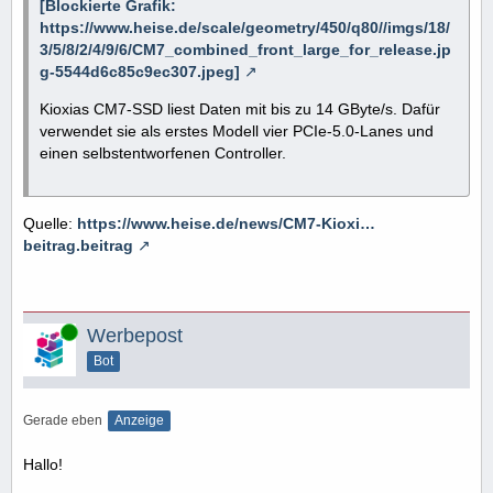
[Blockierte Grafik:
https://www.heise.de/scale/geometry/450/q80//imgs/18/
3/5/8/2/4/9/6/CM7_combined_front_large_for_release.jp
g-5544d6c85c9ec307.jpeg]
Kioxias CM7-SSD liest Daten mit bis zu 14 GByte/s. Dafür
verwendet sie als erstes Modell vier PCIe-5.0-Lanes und
einen selbstentworfenen Controller.
Quelle:
https://www.heise.de/news/CM7-Kioxi…
beitrag.beitrag
Online
Werbepost
Bot
Gerade eben
Anzeige
Hallo!