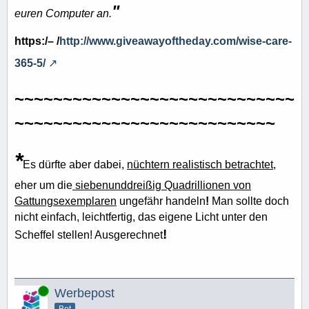
"
euren Computer an.
https:/– /
http://www.giveawayoftheday.com/wise-care-
365-5/
~~~~~~~~~~~~~~~~~~~~~~~~~~~~~
~~~~~~~~~~~~~~~~~~~~~~~~~~~
*
Es dürfte aber dabei,
nüchtern realistisch betrachtet
,
eher um die
siebenunddreißig Quadrillionen von
Gattungsexemplaren
ungefähr handeln
!
Man sollte doch
nicht einfach, leichtfertig, das eigene Licht unter den
!
Scheffel stellen! Ausgerechnet
Online
Werbepost
Bot