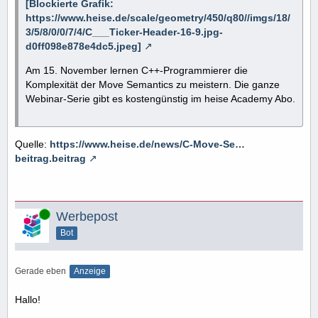
[Blockierte Grafik:
https://www.heise.de/scale/geometry/450/q80//imgs/18/
3/5/8/0/0/7/4/C___Ticker-Header-16-9.jpg-
d0ff098e878e4dc5.jpeg]
Am 15. November lernen C++-Programmierer die
Komplexität der Move Semantics zu meistern. Die ganze
Webinar-Serie gibt es kostengünstig im heise Academy Abo.
Quelle:
https://www.heise.de/news/C-Move-Se…
beitrag.beitrag
Online
Werbepost
Bot
Gerade eben
Anzeige
Hallo!