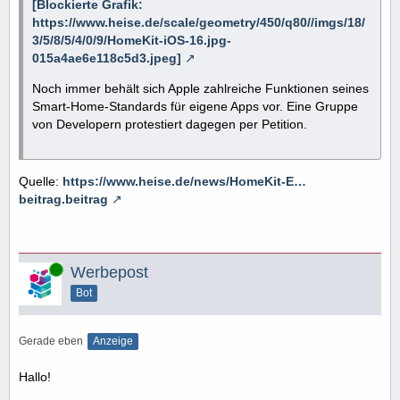
[Blockierte Grafik:
https://www.heise.de/scale/geometry/450/q80//imgs/18/
3/5/8/5/4/0/9/HomeKit-iOS-16.jpg-
015a4ae6e118c5d3.jpeg]
Noch immer behält sich Apple zahlreiche Funktionen seines
Smart-Home-Standards für eigene Apps vor. Eine Gruppe
von Developern protestiert dagegen per Petition.
Quelle:
https://www.heise.de/news/HomeKit-E…
beitrag.beitrag
Online
Werbepost
Bot
Gerade eben
Anzeige
Hallo!