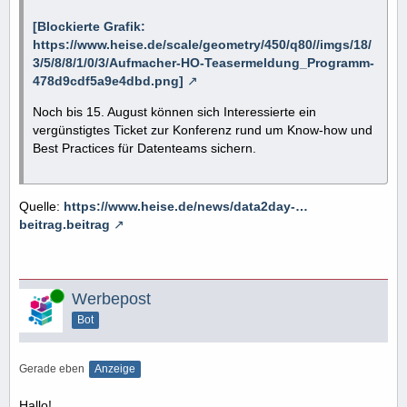
[Blockierte Grafik:
https://www.heise.de/scale/geometry/450/q80//imgs/18/
3/5/8/8/1/0/3/Aufmacher-HO-Teasermeldung_Programm-
478d9cdf5a9e4dbd.png]
Noch bis 15. August können sich Interessierte ein
vergünstigtes Ticket zur Konferenz rund um Know-how und
Best Practices für Datenteams sichern.
Quelle:
https://www.heise.de/news/data2day-…
beitrag.beitrag
Online
Werbepost
Bot
Gerade eben
Anzeige
Hallo!