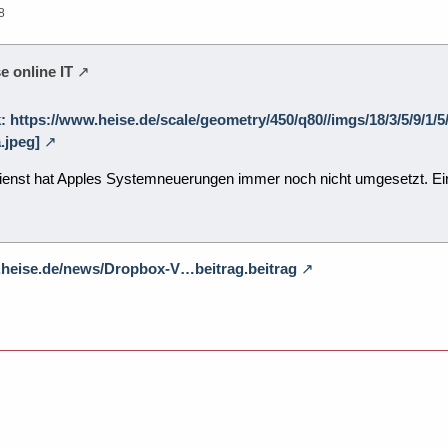
8
e online IT
k: https://www.heise.de/scale/geometry/450/q80//imgs/18/3/5/9/1/
.jpeg]
nst hat Apples Systemneuerungen immer noch nicht umgesetzt. Eine e
.heise.de/news/Dropbox-V…beitrag.beitrag