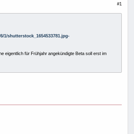
#1
5/6/1/shutterstock_1654533781.jpg-
igentlich für Frühjahr angekündigte Beta soll erst im