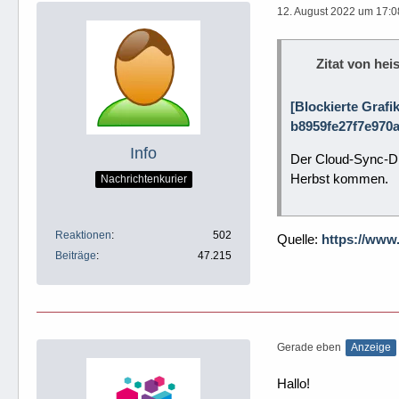
12. August 2022 um 17:0
Zitat von heis
[Blockierte Grafi
b8959fe27f7e970a
Info
Der Cloud-Sync-Die
Herbst kommen.
Nachrichtenkurier
Reaktionen
502
Quelle:
https://www
Beiträge
47.215
Gerade eben
Anzeige
Hallo!