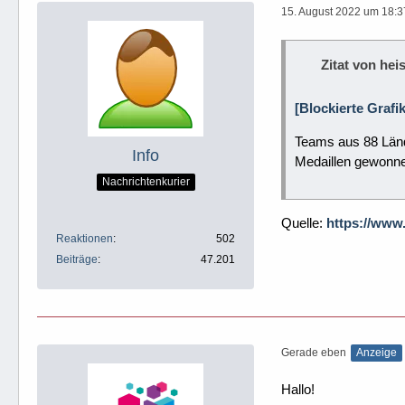
15. August 2022 um 18:3
Zitat von heis
[Blockierte Grafi
Teams aus 88 Länd
Info
Medaillen gewonn
Nachrichtenkurier
Quelle:
https://www
Reaktionen
502
Beiträge
47.201
Gerade eben
Anzeige
Hallo!