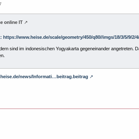
7
e online IT
k: https://www.heise.de/scale/geometry/450/q80//imgs/18/3/5/9/
ern sind im indonesischen Yogyakarta gegeneinander angetreten. Da
en.
.heise.de/news/Informati…beitrag.beitrag