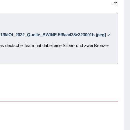
#1
2/4/1/6/IOI_2022_Quelle_BWINF-5f8aa438e323001b.jpeg]
s deutsche Team hat dabei eine Silber- und zwei Bronze-