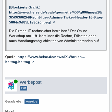
[Blockierte Grafik:
https://www.heise.de/scale/geometry/450/q80//imgs/18/
3/5/9/3/6/2/4/Recht-fuer-Admins-Ticker-Header-16-9.jpg-
5664c9d85b1e9020.jpeg]
Die Firmen-IT rechtssicher betreiben? Der Online-
Workshop am 1.9. klärt über die Rechte, Pflichten aber
auch Handlungsmöglichkeiten von Administrierenden auf.
Quelle:
https://www.heise.de/news/iX-Worksh…
beitrag.beitrag
Online
Werbepost
Bot
Gerade eben
Anzeige
Hallo!