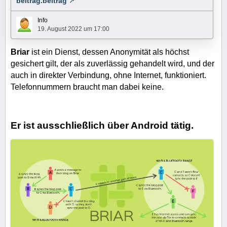
beitrag.beitrag
Info
19. August 2022 um 17:00
Im Forum wurde schon aus aktuellem Anlaß in der
Briar
ist ein Dienst, dessen Anonymität als höchst
Rubrik "Aktuelle Meldungen" auch
"Babber"
gesichert gilt, der als zuverlässig gehandelt wird, und der
besprochen.
auch in direkter Verbindung, ohne Internet, funktioniert.
Telefonnummern braucht man dabei keine.
RE: Massive Störungen bei
…
Er ist ausschließlich über Android tätig.