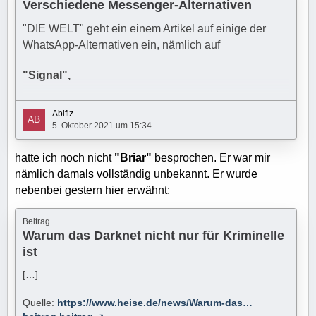
Verschiedene Messenger-Alternativen
"DIE WELT" geht ein einem Artikel auf einige der
WhatsApp-Alternativen ein, nämlich auf
"Signal",
"Threema",
Abifiz
5. Oktober 2021 um 15:34
"Telegram",
hatte ich noch nicht
"Briar"
besprochen. Er war mir
"Viber" und
nämlich damals vollständig unbekannt. Er wurde
nebenbei gestern hier erwähnt:
"Wire".
Beitrag
https://www.welt.de/wirtschaft/web…-Vergleich.html
Warum das Darknet nicht nur für Kriminelle
ist
Ich weise noch ausdrücklich auf die entsprechenden
Leserkommentare hin. Einige sind recht hilfreich.
[…]
Allerdings ist der einem Leserkommentar erwähnte
Quelle:
https://www.heise.de/news/Warum-das…
Dienst "Jabber" nicht mehr existent.