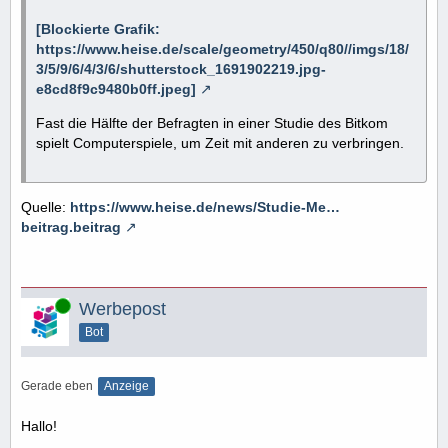
[Blockierte Grafik:
https://www.heise.de/scale/geometry/450/q80//imgs/18/
3/5/9/6/4/3/6/shutterstock_1691902219.jpg-
e8cd8f9c9480b0ff.jpeg]
Fast die Hälfte der Befragten in einer Studie des Bitkom
spielt Computerspiele, um Zeit mit anderen zu verbringen.
Quelle:
https://www.heise.de/news/Studie-Me…
beitrag.beitrag
Online
Werbepost
Bot
Gerade eben
Anzeige
Hallo!