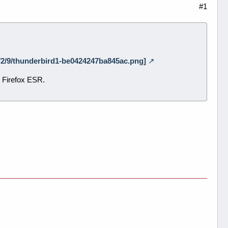
#1
/9/2/9/thunderbird1-be0424247ba845ac.png]
r Firefox ESR.