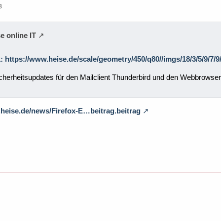
3
e online IT
k: https://www.heise.de/scale/geometry/450/q80//imgs/18/3/5/9/7
icherheitsupdates für den Mailclient Thunderbird und den Webbrowse
.heise.de/news/Firefox-E…beitrag.beitrag