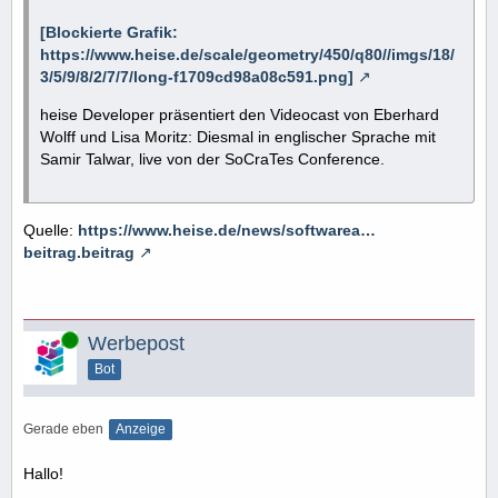
[Blockierte Grafik:
https://www.heise.de/scale/geometry/450/q80//imgs/18/
3/5/9/8/2/7/7/long-f1709cd98a08c591.png]
heise Developer präsentiert den Videocast von Eberhard
Wolff und Lisa Moritz: Diesmal in englischer Sprache mit
Samir Talwar, live von der SoCraTes Conference.
Quelle:
https://www.heise.de/news/softwarea…
beitrag.beitrag
Online
Werbepost
Bot
Gerade eben
Anzeige
Hallo!