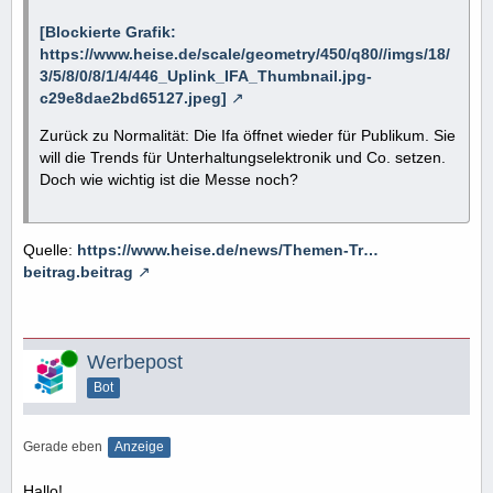
[Blockierte Grafik:
https://www.heise.de/scale/geometry/450/q80//imgs/18/
3/5/8/0/8/1/4/446_Uplink_IFA_Thumbnail.jpg-
c29e8dae2bd65127.jpeg]
Zurück zu Normalität: Die Ifa öffnet wieder für Publikum. Sie
will die Trends für Unterhaltungselektronik und Co. setzen.
Doch wie wichtig ist die Messe noch?
Quelle:
https://www.heise.de/news/Themen-Tr…
beitrag.beitrag
Online
Werbepost
Bot
Gerade eben
Anzeige
Hallo!