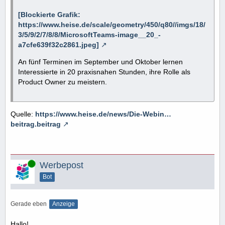
[Blockierte Grafik:
https://www.heise.de/scale/geometry/450/q80//imgs/18/
3/5/9/2/7/8/8/MicrosoftTeams-image__20_-
a7cfe639f32c2861.jpeg]
An fünf Terminen im September und Oktober lernen
Interessierte in 20 praxisnahen Stunden, ihre Rolle als
Product Owner zu meistern.
Quelle:
https://www.heise.de/news/Die-Webin…
beitrag.beitrag
Online
Werbepost
Bot
Gerade eben
Anzeige
Hallo!