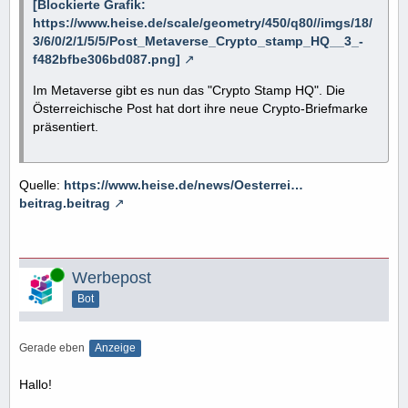
[Blockierte Grafik:
https://www.heise.de/scale/geometry/450/q80//imgs/18/
3/6/0/2/1/5/5/Post_Metaverse_Crypto_stamp_HQ__3_-
f482bfbe306bd087.png]
Im Metaverse gibt es nun das "Crypto Stamp HQ". Die
Österreichische Post hat dort ihre neue Crypto-Briefmarke
präsentiert.
Quelle:
https://www.heise.de/news/Oesterrei…
beitrag.beitrag
Online
Werbepost
Bot
Gerade eben
Anzeige
Hallo!