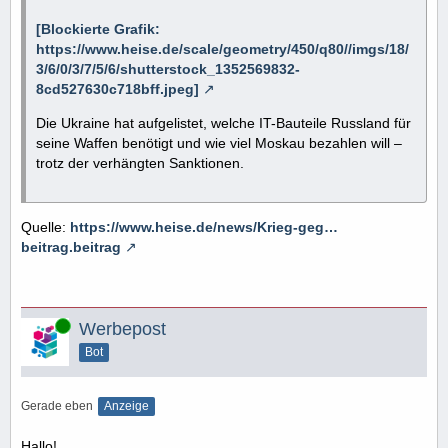
[Blockierte Grafik:
https://www.heise.de/scale/geometry/450/q80//imgs/18/
3/6/0/3/7/5/6/shutterstock_1352569832-
8cd527630c718bff.jpeg]
Die Ukraine hat aufgelistet, welche IT-Bauteile Russland für
seine Waffen benötigt und wie viel Moskau bezahlen will –
trotz der verhängten Sanktionen.
Quelle:
https://www.heise.de/news/Krieg-geg…
beitrag.beitrag
Online
Werbepost
Bot
Gerade eben
Anzeige
Hallo!