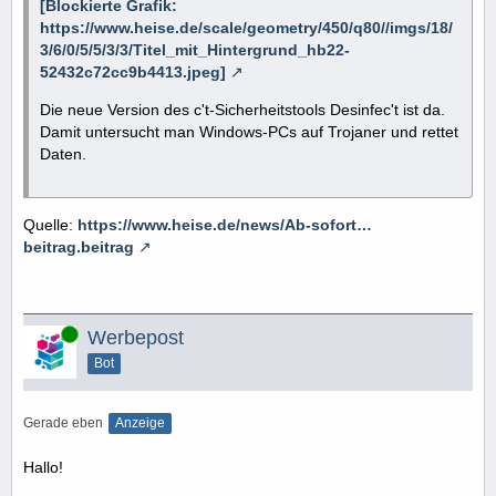
[Blockierte Grafik:
https://www.heise.de/scale/geometry/450/q80//imgs/18/
3/6/0/5/5/3/3/Titel_mit_Hintergrund_hb22-
52432c72cc9b4413.jpeg]
Die neue Version des c't-Sicherheitstools Desinfec't ist da.
Damit untersucht man Windows-PCs auf Trojaner und rettet
Daten.
Quelle:
https://www.heise.de/news/Ab-sofort…
beitrag.beitrag
Online
Werbepost
Bot
Gerade eben
Anzeige
Hallo!