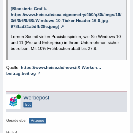
[Blockierte Grafik:
https://www.heise.de/scale/geometry/450/q80//imgs/18/
3/6/0/6/9/6/5/Windows-10-Ticker-Header-16-9.jpg-
978fad21a5dfb28e.jpeg]
Lernen Sie mit vielen Praxisbespielen, wie Sie Windows 10
und 11 (Pro und Enterprise) in Ihrem Unternehmen sicher
betreiben. Mit 10% Frühbucherrabatt bis 27.9.
Quelle:
https://www.heise.de/news/iX-Worksh…
beitrag.beitrag
Online
Werbepost
Bot
Gerade eben
Anzeige
Hallo!