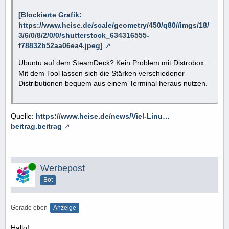
[Blockierte Grafik:
https://www.heise.de/scale/geometry/450/q80//imgs/18/
3/6/0/8/2/0/0/shutterstock_634316555-
f78832b52aa06ea4.jpeg]
Ubuntu auf dem SteamDeck? Kein Problem mit Distrobox:
Mit dem Tool lassen sich die Stärken verschiedener
Distributionen bequem aus einem Terminal heraus nutzen.
Quelle:
https://www.heise.de/news/Viel-Linu…
beitrag.beitrag
Online
Werbepost
Bot
Gerade eben
Anzeige
Hallo!