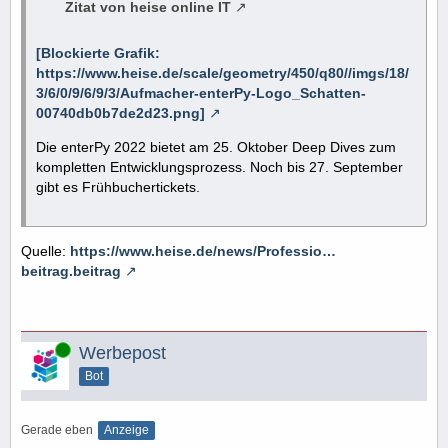
Zitat von heise online IT
[Blockierte Grafik:
https://www.heise.de/scale/geometry/450/q80//imgs/18/
3/6/0/9/6/9/3/Aufmacher-enterPy-Logo_Schatten-
00740db0b7de2d23.png]
Die enterPy 2022 bietet am 25. Oktober Deep Dives zum
kompletten Entwicklungsprozess. Noch bis 27. September
gibt es Frühbuchertickets.
Quelle:
https://www.heise.de/news/Professio…
beitrag.beitrag
Online
Werbepost
Bot
Gerade eben
Anzeige