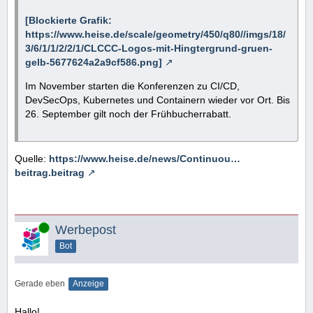
[Blockierte Grafik:
https://www.heise.de/scale/geometry/450/q80//imgs/18/
3/6/1/1/2/2/1/CLCCC-Logos-mit-Hingtergrund-gruen-
gelb-5677624a2a9cf586.png]
Im November starten die Konferenzen zu CI/CD,
DevSecOps, Kubernetes und Containern wieder vor Ort. Bis
26. September gilt noch der Frühbucherrabatt.
Quelle:
https://www.heise.de/news/Continuou…
beitrag.beitrag
Online
Werbepost
Bot
Gerade eben
Anzeige
Hallo!